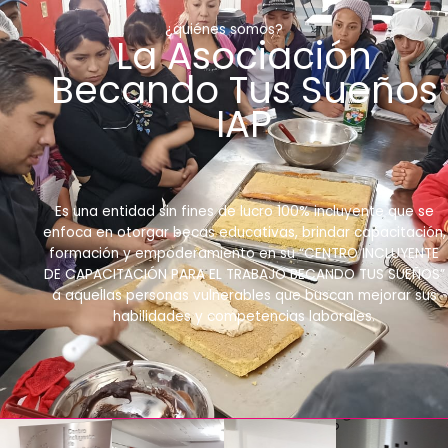
¿quiénes somos?
La Asociación
Becando Tus Sueños
IAP
Es una entidad sin fines de lucro 100% incluyente que se
enfoca en otorgar becas educativas, brindar capacitación,
formación y empoderamiento en su “CENTRO INCLUYENTE
DE CAPACITACIÓN PARA EL TRABAJO BECANDO TUS SUEÑOS”
a aquellas personas vulnerables que buscan mejorar sus
habilidades y competencias laborales.